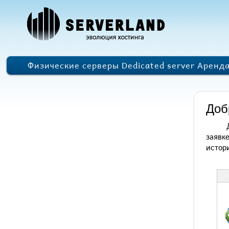
Физические серверы Dedicated server Аренд
Доб
заявк
истор