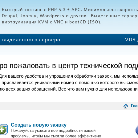
Быстрый хостинг c PHP 5.3 + APC. Минимальная скорост
Drupal, Joomla, Wordpress и других. Выделенные сервер
виртаулизация KVM c VNC и bootCD (ISO).
а выделенного сервера
VDS 
ро пожаловать в центр технической по
Для вашего удобства и упрощения обработки заявок, мы испол
е присваевается уникальный номер с помощью которого вы смо
ию всех ваших обращений. Все что вам нужно для использования